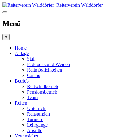
Reiterverein W
Menü
×
Home
Anlage
Stall
Paddocks und Weiden
Reitmöglichkeiten
Casino
Betrieb
Reitschulbetrieb
Pensionsbetrieb
Team
Reiten
Unterricht
Reitstunden
Turniere
Lehrgänge
Ausritte
Vereinsleben