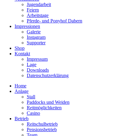
Jugendarbeit
Feiern
Arbeitstage
Pferde- und Ponyhof Dabern
Impressionen
Galerie
Instagram
Supporter
Shop
Kontakt
Impressum
Lage
Downloads
Datenschutzerklärung
Home
Anlage
Stall
Paddocks und Weiden
Reitmöglichkeiten
Casino
Betrieb
Reitschulbetrieb
Pensionsbetrieb
Team